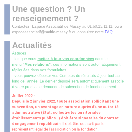
Une question ? Un
renseignement ?
Contactez l'Espace Associatif de Massy au 01.60.13.11.11. ou à
espaceassociatif@mairie-massy.fr ou consultez notre
FAQ
.
Actualités
Astuces :
- lorsque vous
mettez à jour vos coordonnées
dans le
menu
"Mes relations"
, ces informations sont automatiquement
répliquées dans vos formulaires
- vous pouvez déposer vos Comptes de résultats à jour tout au
long de l'année. Le dernier déposé sera automatiquement associé
à votre prochaine demande de subvention de fonctionnement
Juillet 2022
:
Depuis le 2 janvier 2022, toute association sollicitant une
subvention, un avantage en nature auprès d’une autorité
administrative (État, collectivités territoriales,
établissements publics
…
) doit être signataire du contrat
d’engagement républicain
. Il doit être souscrit par le
représentant légal de l’association ou la fondation.