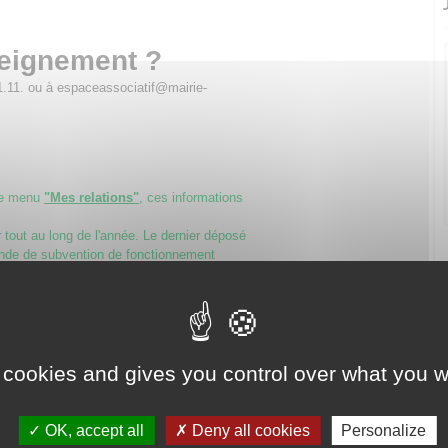
seignement ?
1.11. ou à espaceassociatif@mairie-
le menu
"Mes relations"
, ces informations
tout au long de l'année. Le dernier déposé
nde de subvention de fonctionnement
itant une subvention, un avantage en
collectivités territoriales,
 contrat d’engagement républicain
. Il doit
ou la fondation.
 cookies and gives you control over what you w
 à respecter les principes républicains
e, l’égalité et la non discrimination, la
gnité humaine, le respect des symboles
OK, accept all
Deny all cookies
Personalize