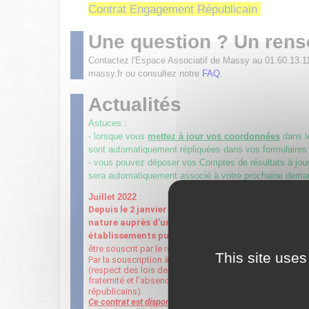
Contrat Engagement Républicain
Une question ? Un ren
Contactez l'Espace Associatif de Massy au 01.60.13.1
massy.fr ou consultez notre
FAQ
.
Actualités
Astuces :
- lorsque vous
mettez à jour vos coordonnées
dans 
sont automatiquement répliquées dans vos formulaires
- vous pouvez déposer vos Comptes de résultats à jour 
sera automatiquement associé à votre prochaine dema
Juillet 2022
:
Depuis le 2 janvier 2022, toute association sollic
nature auprès d’une autorité administrative (État, 
établissements publics
…
) doit être signataire du
être souscrit par le représentant légal de l’association 
This site uses
Par la souscription à ce contrat, l’association s’engage
(respect des lois de la république, la liberté de conscienc
fraternité et l’absence de violence, le respect de la di
républicains).
Ce contrat est disponible ci-dessus.