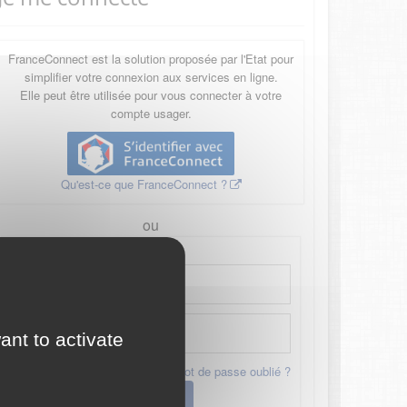
FranceConnect est la solution proposée par l'Etat pour
simplifier votre connexion aux services en ligne.
Elle peut être utilisée pour vous connecter à votre
compte usager.
Qu'est-ce que FranceConnect ?
ou
ant to activate
Mot de passe oublié ?
Connexion