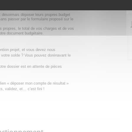
e à votre dossier de demande de subvention
nt désormais déposer leurs propres budget
ans passer par le formulaire proposé sur le
 propres, le total de vos charges et de vos
votre document budgétaire.
tion projet, et vous devez nous
 votre solde ? Vous pouvez dorénavant le
tre dossier est en attente de pièces
e lien « déposer mon compte de résultat »
, validez, et… c’est fini !
nctionnement