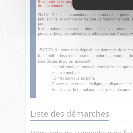
Il doit être téléchargé, signé et intégré en pièce joint
de fonctionnement 2023.
20/11/2019 : Les associations qui le souhaitent peuve
prévisionnel et compte de résultat de fonctionnement, s
portail.
5 informations vous seront demandées : vos ressources
produits, la ou les subventions attribuées par Massy, 
15/07/2019 : Vous avez déposé une demande de subven
transmettre des pièces pour demander le versement de
faire depuis le portail associatif.
·
Un mail vous est envoyé, vous indiquant que vo
complémentaires
·
Connectez-vous au portail
·
Ouvrez votre dossier en ligne, et cliquez sur l
·
Remplissez le formulaire, insérer vos documents
Liste des démarches
Demande de subvention de fo