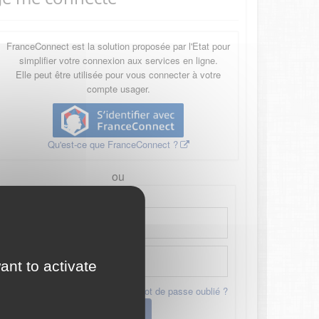
FranceConnect est la solution proposée par l'Etat pour
simplifier votre connexion aux services en ligne.
Elle peut être utilisée pour vous connecter à votre
compte usager.
Qu'est-ce que FranceConnect ?
ou
ant to activate
Mot de passe oublié ?
Connexion