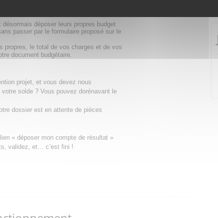
e à votre dossier de demande de subvention
nt désormais déposer leurs propres budget
ans passer par le formulaire proposé sur le
 propres, le total de vos charges et de vos
votre document budgétaire.
tion projet, et vous devez nous
 votre solde ? Vous pouvez dorénavant le
tre dossier est en attente de pièces
e lien « déposer mon compte de résultat »
, validez, et… c’est fini !
nctionnement