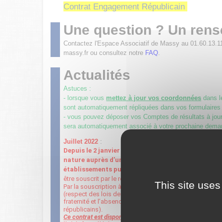
Contrat Engagement Républicain
Une question ? Un ren
Contactez l'Espace Associatif de Massy au 01.60.13.1
massy.fr ou consultez notre
FAQ
.
Actualités
Astuces :
- lorsque vous
mettez à jour vos coordonnées
dans 
sont automatiquement répliquées dans vos formulaires
- vous pouvez déposer vos Comptes de résultats à jour 
sera automatiquement associé à votre prochaine dema
Juillet 2022
:
Depuis le 2 janvier 2022, toute association sollic
nature auprès d’une autorité administrative (État, 
établissements publics
…
) doit être signataire du
être souscrit par le représentant légal de l’association 
This site uses
Par la souscription à ce contrat, l’association s’engage
(respect des lois de la république, la liberté de conscienc
fraternité et l’absence de violence, le respect de la di
républicains).
Ce contrat est disponible ci-dessus.