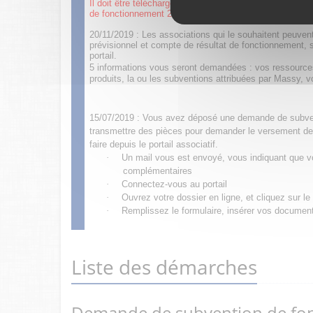
Il doit être téléchargé, signé et intégré en pièce joint
de fonctionnement 2023.
20/11/2019 : Les associations qui le souhaitent peuve
prévisionnel et compte de résultat de fonctionnement, s
portail.
5 informations vous seront demandées : vos ressources
produits, la ou les subventions attribuées par Massy, 
15/07/2019 : Vous avez déposé une demande de subven
transmettre des pièces pour demander le versement de
faire depuis le portail associatif.
·
Un mail vous est envoyé, vous indiquant que vo
complémentaires
·
Connectez-vous au portail
·
Ouvrez votre dossier en ligne, et cliquez sur l
·
Remplissez le formulaire, insérer vos documents
Liste des démarches
Demande de subvention de fo