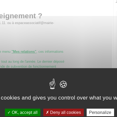
seignement ?
1.11. ou à espaceassociatif@mairie-
le menu
"Mes relations"
, ces informations
tout au long de l'année. Le dernier déposé
nde de subvention de fonctionnement
itant une subvention, un avantage en
collectivités territoriales,
 contrat d’engagement républicain
. Il doit
ou la fondation.
 cookies and gives you control over what you w
 à respecter les principes républicains
e, l’égalité et la non discrimination, la
gnité humaine, le respect des symboles
OK, accept all
Deny all cookies
Personalize