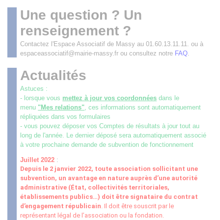
Une question ? Un
renseignement ?
Contactez l'Espace Associatif de Massy au 01.60.13.11.11. ou à
espaceassociatif@mairie-massy.fr ou consultez notre
FAQ
.
Actualités
Astuces :
- lorsque vous
mettez à jour vos coordonnées
dans le
menu
"Mes relations"
, ces informations sont automatiquement
répliquées dans vos formulaires
- vous pouvez déposer vos Comptes de résultats à jour tout au
long de l'année. Le dernier déposé sera automatiquement associé
à votre prochaine demande de subvention de fonctionnement
Juillet 2022
:
Depuis le 2 janvier 2022, toute association sollicitant une
subvention, un avantage en nature auprès d’une autorité
administrative (État, collectivités territoriales,
établissements publics
…
) doit être signataire du contrat
d’engagement républicain
. Il doit être souscrit par le
représentant légal de l’association ou la fondation.