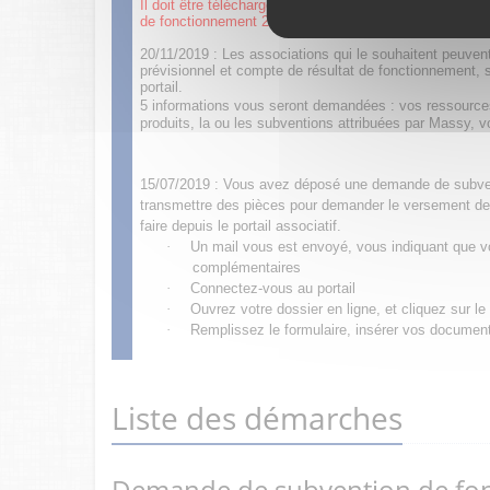
Il doit être téléchargé, signé et intégré en pièce joint
de fonctionnement 2023.
20/11/2019 : Les associations qui le souhaitent peuve
prévisionnel et compte de résultat de fonctionnement, s
portail.
5 informations vous seront demandées : vos ressources
produits, la ou les subventions attribuées par Massy, 
15/07/2019 : Vous avez déposé une demande de subven
transmettre des pièces pour demander le versement de
faire depuis le portail associatif.
·
Un mail vous est envoyé, vous indiquant que vo
complémentaires
·
Connectez-vous au portail
·
Ouvrez votre dossier en ligne, et cliquez sur l
·
Remplissez le formulaire, insérer vos documents
Liste des démarches
Demande de subvention de fo