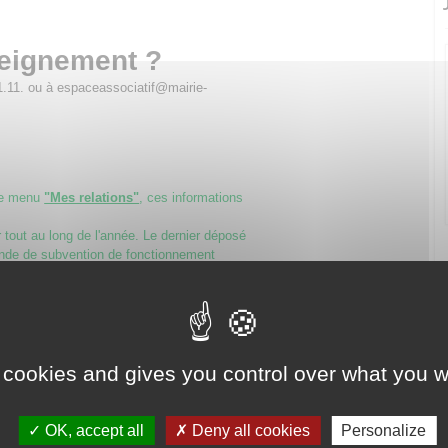
seignement ?
1.11. ou à espaceassociatif@mairie-
le menu
"Mes relations"
, ces informations
tout au long de l'année. Le dernier déposé
nde de subvention de fonctionnement
itant une subvention, un avantage en
collectivités territoriales,
 contrat d’engagement républicain
. Il doit
ou la fondation.
 cookies and gives you control over what you w
 à respecter les principes républicains
e, l’égalité et la non discrimination, la
gnité humaine, le respect des symboles
OK, accept all
Deny all cookies
Personalize