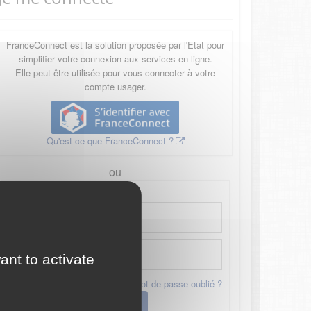
FranceConnect est la solution proposée par l'Etat pour
simplifier votre connexion aux services en ligne.
Elle peut être utilisée pour vous connecter à votre
compte usager.
Qu'est-ce que FranceConnect ?
ou
ant to activate
Mot de passe oublié ?
Connexion