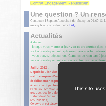
Contrat Engagement Républicain
Une question ? Un ren
Contactez l'Espace Associatif de Massy au 01.60.13.1
massy.fr ou consultez notre
FAQ
.
Actualités
Astuces :
- lorsque vous
mettez à jour vos coordonnées
dans 
sont automatiquement répliquées dans vos formulaires
- vous pouvez déposer vos Comptes de résultats à jour 
sera automatiquement associé à votre prochaine dema
Juillet 2022
:
Depuis le 2 janvier 2022, toute association sollic
nature auprès d’une autorité administrative (État, 
établissements publics
…
) doit être signataire du
être souscrit par le représentant légal de l’association 
This site uses
Par la souscription à ce contrat, l’association s’engage
(respect des lois de la république, la liberté de conscienc
fraternité et l’absence de violence, le respect de la di
républicains).
Ce contrat est disponible ci-dessus.