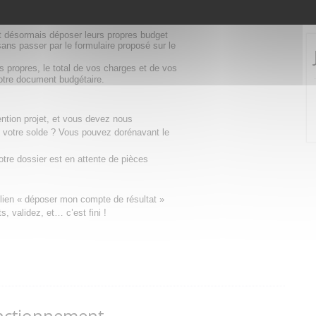
e à votre dossier de demande de subvention
nt désormais déposer leurs propres budget
ans passer par le formulaire proposé sur le
 propres, le total de vos charges et de vos
votre document budgétaire.
tion projet, et vous devez nous
 votre solde ? Vous pouvez dorénavant le
tre dossier est en attente de pièces
e lien « déposer mon compte de résultat »
, validez, et… c’est fini !
nctionnement