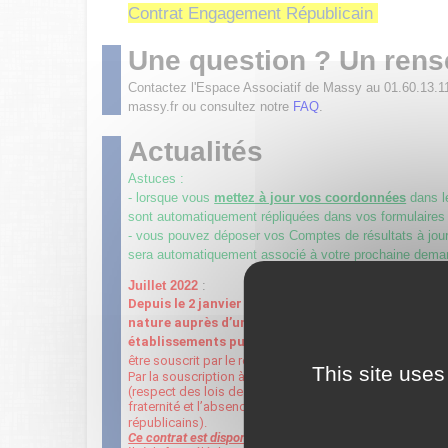
Contrat Engagement Républicain
Une question ? Un ren
Contactez l'Espace Associatif de Massy au 01.60.13.1
massy.fr ou consultez notre
FAQ
.
Actualités
Astuces :
- lorsque vous
mettez à jour vos coordonnées
dans 
sont automatiquement répliquées dans vos formulaires
- vous pouvez déposer vos Comptes de résultats à jour 
sera automatiquement associé à votre prochaine dema
Juillet 2022
:
Depuis le 2 janvier 2022, toute association sollic
nature auprès d’une autorité administrative (État, 
établissements publics
…
) doit être signataire du
être souscrit par le représentant légal de l’association 
This site uses
Par la souscription à ce contrat, l’association s’engage
(respect des lois de la république, la liberté de conscienc
fraternité et l’absence de violence, le respect de la di
républicains).
Ce contrat est disponible ci-dessus.