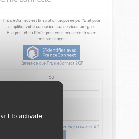
FranceConnect est la solution proposée par l'Etat pour
simplifier votre connexion aux services en ligne.
Elle peut être utilisée pour vous connecter à votre
compte usager.
Qu'est-ce que FranceConnect ?
ou
ant to activate
Mot de passe oublié ?
Connexion