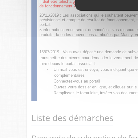
Il doit être téléchargé, signé et intégré en pièce joint
de fonctionnement 2023.
20/11/2019 : Les associations qui le souhaitent peuve
prévisionnel et compte de résultat de fonctionnement, s
portail.
5 informations vous seront demandées : vos ressources
produits, la ou les subventions attribuées par Massy, 
15/07/2019 : Vous avez déposé une demande de subven
transmettre des pièces pour demander le versement de
faire depuis le portail associatif.
·
Un mail vous est envoyé, vous indiquant que vo
complémentaires
·
Connectez-vous au portail
·
Ouvrez votre dossier en ligne, et cliquez sur l
·
Remplissez le formulaire, insérer vos documents
Liste des démarches
Demande de subvention de fo