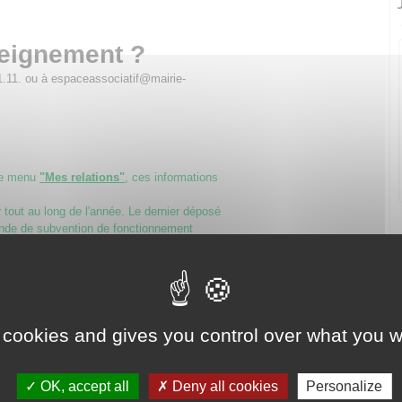
seignement ?
1.11. ou à espaceassociatif@mairie-
le menu
"Mes relations"
, ces informations
tout au long de l'année. Le dernier déposé
nde de subvention de fonctionnement
itant une subvention, un avantage en
collectivités territoriales,
 contrat d’engagement républicain
. Il doit
ou la fondation.
 cookies and gives you control over what you w
 à respecter les principes républicains
e, l’égalité et la non discrimination, la
gnité humaine, le respect des symboles
OK, accept all
Deny all cookies
Personalize