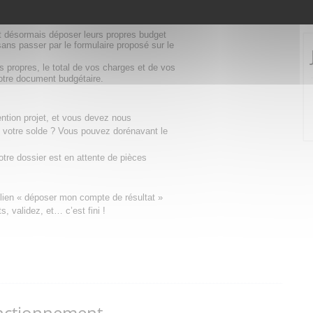
e à votre dossier de demande de subvention
nt désormais déposer leurs propres budget
ans passer par le formulaire proposé sur le
 propres, le total de vos charges et de vos
votre document budgétaire.
tion projet, et vous devez nous
 votre solde ? Vous pouvez dorénavant le
tre dossier est en attente de pièces
e lien « déposer mon compte de résultat »
, validez, et… c’est fini !
nctionnement