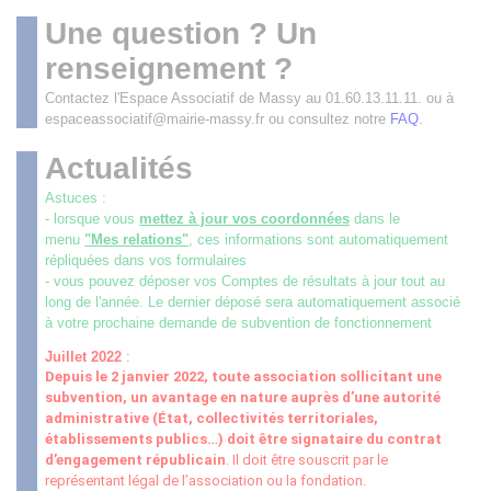
Une question ? Un
renseignement ?
Contactez l'Espace Associatif de Massy au 01.60.13.11.11. ou à
espaceassociatif@mairie-massy.fr ou consultez notre
FAQ
.
Actualités
Astuces :
- lorsque vous
mettez à jour vos coordonnées
dans le
menu
"Mes relations"
, ces informations sont automatiquement
répliquées dans vos formulaires
- vous pouvez déposer vos Comptes de résultats à jour tout au
long de l'année. Le dernier déposé sera automatiquement associé
à votre prochaine demande de subvention de fonctionnement
Juillet 2022
:
Depuis le 2 janvier 2022, toute association sollicitant une
subvention, un avantage en nature auprès d’une autorité
administrative (État, collectivités territoriales,
établissements publics
…
) doit être signataire du contrat
d’engagement républicain
. Il doit être souscrit par le
représentant légal de l’association ou la fondation.