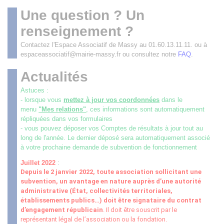
Une question ? Un
renseignement ?
Contactez l'Espace Associatif de Massy au 01.60.13.11.11. ou à
espaceassociatif@mairie-massy.fr ou consultez notre
FAQ
.
Actualités
Astuces :
- lorsque vous
mettez à jour vos coordonnées
dans le
menu
"Mes relations"
, ces informations sont automatiquement
répliquées dans vos formulaires
- vous pouvez déposer vos Comptes de résultats à jour tout au
long de l'année. Le dernier déposé sera automatiquement associé
à votre prochaine demande de subvention de fonctionnement
Juillet 2022
:
Depuis le 2 janvier 2022, toute association sollicitant une
subvention, un avantage en nature auprès d’une autorité
administrative (État, collectivités territoriales,
établissements publics
…
) doit être signataire du contrat
d’engagement républicain
. Il doit être souscrit par le
représentant légal de l’association ou la fondation.