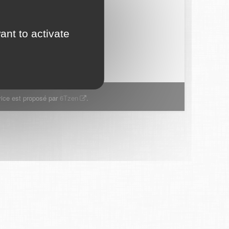
ant to activate
ice est proposé par
6Tzen
.