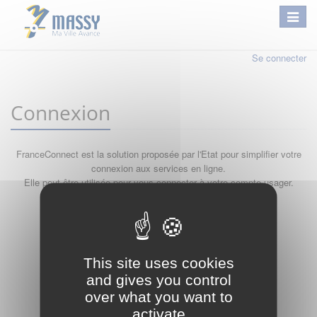
Se connecter
Connexion
FranceConnect est la solution proposée par l'Etat pour simplifier votre
connexion aux services en ligne.
Elle peut être utilisée pour vous connecter à votre compte usager.
Qu'est-ce que FranceConnect ?
ou
This site uses cookies
and gives you control
over what you want to
activate