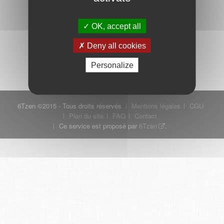
OK, accept all
Mot de passe oublié ?
Je crée mon compte
Deny all cookies
Connexion
Personalize
6Tzen ©2015 - Tous droits réservés
Mentions légales
CGU
Plan du site
FAQ
Contact
Ce service est proposé par
6Tzen
.