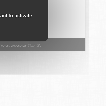
ant to activate
ice est proposé par
6Tzen
.