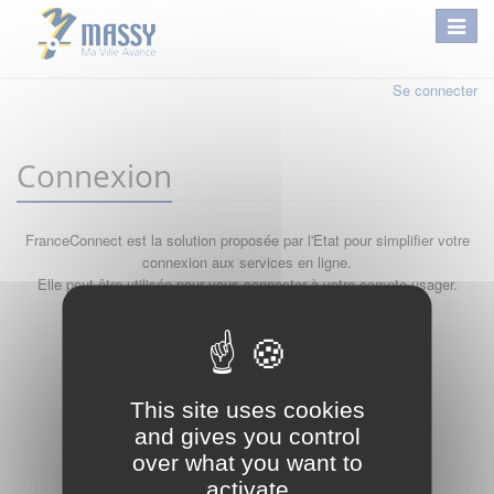
Se connecter
Connexion
FranceConnect est la solution proposée par l'Etat pour simplifier votre
connexion aux services en ligne.
Elle peut être utilisée pour vous connecter à votre compte usager.
Qu'est-ce que FranceConnect ?
ou
This site uses cookies
and gives you control
over what you want to
activate