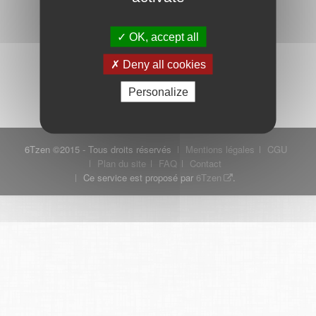
OK, accept all
Mot de passe oublié ?
Je crée mon compte
Deny all cookies
Connexion
Personalize
6Tzen ©2015 - Tous droits réservés
Mentions légales
CGU
Plan du site
FAQ
Contact
Ce service est proposé par
6Tzen
.