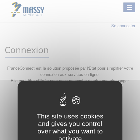
Se connecter
Connexion
FranceConnect est la solution proposée par l'Etat pour simplifier votre
connexion aux services en ligne.
Elle peut être utilisée pour vous connecter à votre compte usager.
Qu'est-ce que FranceConnect ?
ou
This site uses cookies
and gives you control
over what you want to
activate