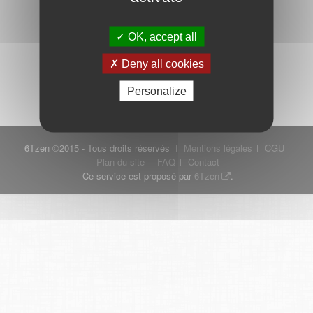
OK, accept all
Mot de passe oublié ?
Je crée mon compte
Deny all cookies
Connexion
Personalize
6Tzen ©2015 - Tous droits réservés
Mentions légales
CGU
Plan du site
FAQ
Contact
Ce service est proposé par
6Tzen
.