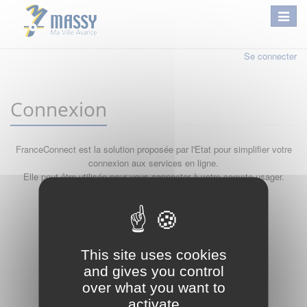
Se connecter
Connexion
FranceConnect est la solution proposée par l'Etat pour simplifier votre
connexion aux services en ligne.
Elle peut être utilisée pour vous connecter à votre compte usager.
Qu'est-ce que FranceConnect ?
ou
This site uses cookies
and gives you control
over what you want to
activate