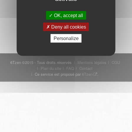
OK, accept all
Mot de passe oublié ?
Je crée mon compte
Deny all cookies
Connexion
Personalize
6Tzen ©2015 - Tous droits réservés
Mentions légales
CGU
Plan du site
FAQ
Contact
Ce service est proposé par
6Tzen
.