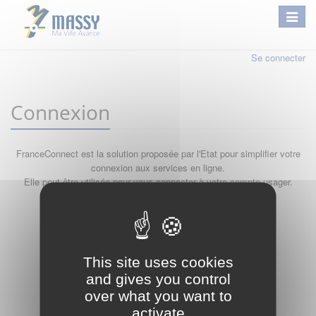
Se connecter
Connexion
FranceConnect est la solution proposée par l'Etat pour simplifier votre
connexion aux services en ligne.
Elle peut être utilisée pour vous connecter à votre compte usager.
Qu'est-ce que FranceConnect ?
ou
This site uses cookies
and gives you control
over what you want to
activate