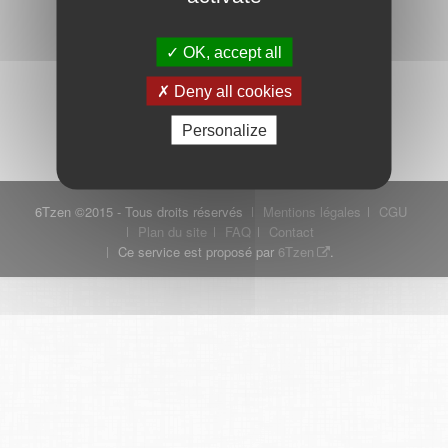
OK, accept all
Mot de passe oublié ?
Je crée mon compte
Deny all cookies
Connexion
Personalize
6Tzen ©2015 - Tous droits réservés
Mentions légales
CGU
Plan du site
FAQ
Contact
Ce service est proposé par
6Tzen
.