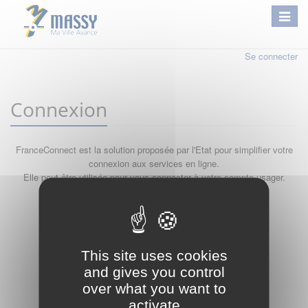
Se connecter
Connexion
FranceConnect est la solution proposée par l'Etat pour simplifier votre
connexion aux services en ligne.
Elle peut être utilisée pour vous connecter à votre compte usager.
Qu'est-ce que FranceConnect ?
ou
This site uses cookies
and gives you control
over what you want to
activate