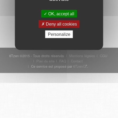
OK, accept all
Mot de passe oublié ?
Je crée mon compte
Deny all cookies
Connexion
Personalize
6Tzen ©2015 - Tous droits réservés
Mentions légales
CGU
Plan du site
FAQ
Contact
Ce service est proposé par
6Tzen
.