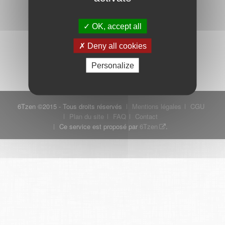
OK, accept all
Mot de passe oublié ?
Je crée mon compte
Deny all cookies
Connexion
Personalize
6Tzen ©2015 - Tous droits réservés
Mentions légales
CGU
Plan du site
FAQ
Contact
Ce service est proposé par
6Tzen
.