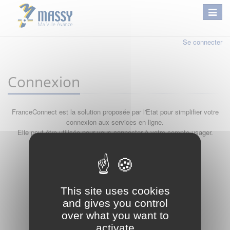
Se connecter
Connexion
FranceConnect est la solution proposée par l'Etat pour simplifier votre
connexion aux services en ligne.
Elle peut être utilisée pour vous connecter à votre compte usager.
Qu'est-ce que FranceConnect ?
ou
This site uses cookies
and gives you control
over what you want to
activate