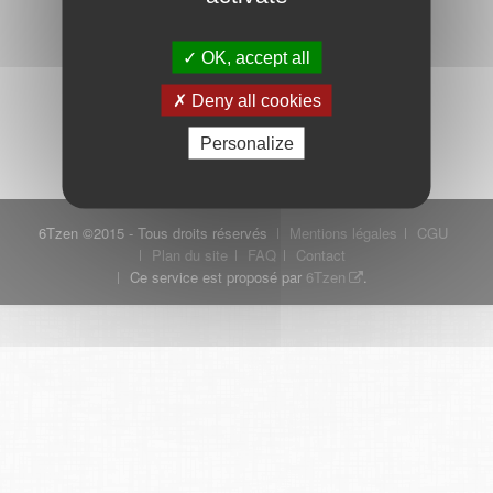
OK, accept all
Mot de passe oublié ?
Je crée mon compte
Deny all cookies
Connexion
Personalize
6Tzen ©2015 - Tous droits réservés
Mentions légales
CGU
Plan du site
FAQ
Contact
Ce service est proposé par
6Tzen
.