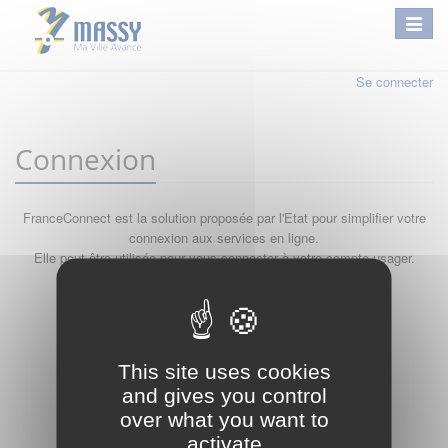
Se connecter
Connexion
FranceConnect est la solution proposée par l'Etat pour simplifier votre
connexion aux services en ligne.
Elle peut être utilisée pour vous connecter à votre compte usager.
Qu'est-ce que FranceConnect ?
ou
This site uses cookies
and gives you control
over what you want to
activate