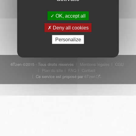
OK, accept all
Mot de passe oublié ?
Je crée mon compte
Deny all cookies
Connexion
Personalize
6Tzen ©2015 - Tous droits réservés
Mentions légales
CGU
Plan du site
FAQ
Contact
Ce service est proposé par
6Tzen
.