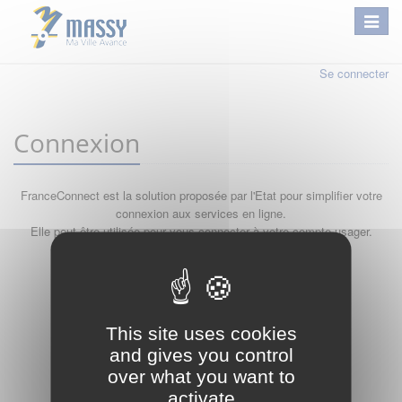
Se connecter
Connexion
FranceConnect est la solution proposée par l'Etat pour simplifier votre
connexion aux services en ligne.
Elle peut être utilisée pour vous connecter à votre compte usager.
Qu'est-ce que FranceConnect ?
ou
This site uses cookies
and gives you control
over what you want to
activate