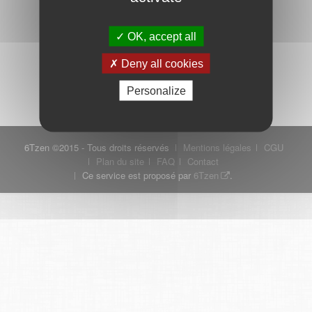
OK, accept all
Mot de passe oublié ?
Je crée mon compte
Deny all cookies
Connexion
Personalize
6Tzen ©2015 - Tous droits réservés
Mentions légales
CGU
Plan du site
FAQ
Contact
Ce service est proposé par
6Tzen
.