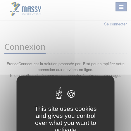
Se connecter
Connexion
FranceConnect est la solution proposée par l'Etat pour simplifier votre
connexion aux services en ligne.
Elle peut être utilisée pour vous connecter à votre compte usager.
Qu'est-ce que FranceConnect ?
ou
This site uses cookies
and gives you control
over what you want to
activate