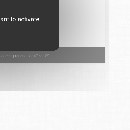
ant to activate
ice est proposé par
6Tzen
.