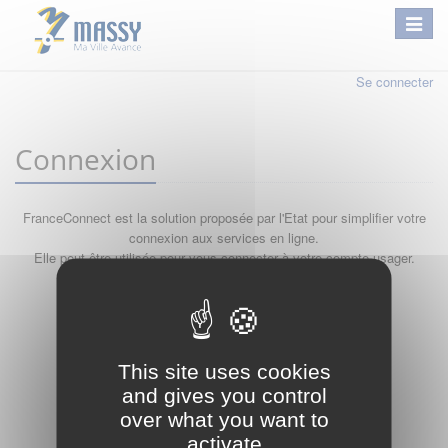
Se connecter
Connexion
FranceConnect est la solution proposée par l'Etat pour simplifier votre
connexion aux services en ligne.
Elle peut être utilisée pour vous connecter à votre compte usager.
Qu'est-ce que FranceConnect ?
ou
This site uses cookies
and gives you control
over what you want to
activate