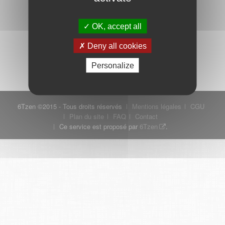
OK, accept all
Mot de passe oublié ?
Je crée mon compte
Deny all cookies
Connexion
Personalize
6Tzen ©2015 - Tous droits réservés
Mentions légales
CGU
Plan du site
FAQ
Contact
Ce service est proposé par
6Tzen
.