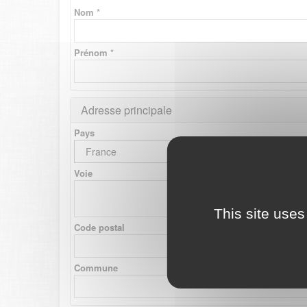
Nom *
Prénom *
Adresse principale
Pays
France
Voie
This site uses
Code postal
Commune