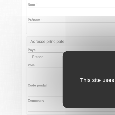
Nom *
Prénom *
Adresse principale
Pays
France
Voie
This site uses
Code postal
Commune