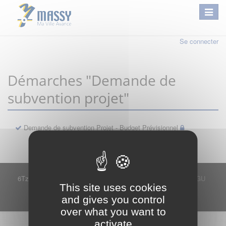
Se connecter
Démarches "Demande de
subvention projet"
Demande de subvention Projet - Budget Prévisionnel
6Tzen ©2015 - Tous droits réservés
Mentions légales
CGU
This site uses cookies
Plan du site
FAQ
Contact
and gives you control
Ce service est proposé par
6Tzen
.
over what you want to
activate