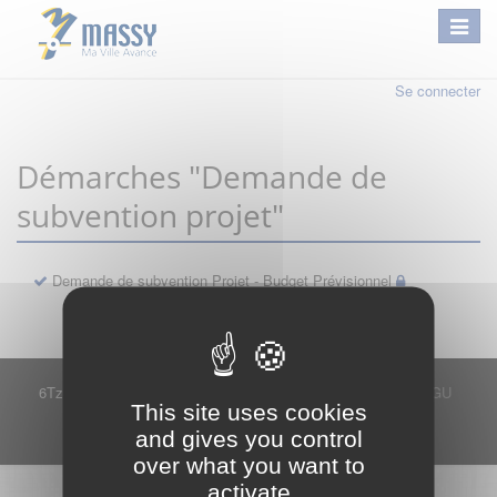
Se connecter
Démarches "Demande de
subvention projet"
Demande de subvention Projet - Budget Prévisionnel
6Tzen ©2015 - Tous droits réservés
Mentions légales
CGU
This site uses cookies
Plan du site
FAQ
Contact
and gives you control
Ce service est proposé par
6Tzen
.
over what you want to
activate