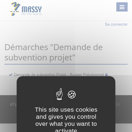
Se connecter
Démarches "Demande de
subvention projet"
Demande de subvention Projet - Budget Prévisionnel
6Tzen ©2015 - Tous droits réservés
Mentions légales
CGU
This site uses cookies
Plan du site
FAQ
Contact
and gives you control
Ce service est proposé par
6Tzen
.
over what you want to
activate