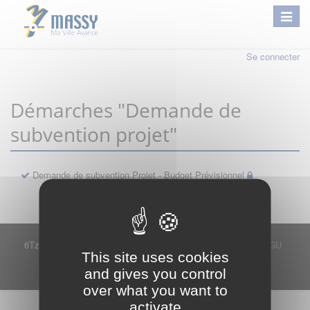
Se connecter
Démarches "Demande de
subvention projet"
Demande de subvention Projet - Budget Prévisionnel
6Tzen ©2015 - Tous droits réservés
Mentions légales
CGU
This site uses cookies
Plan du site
FAQ
Contact
and gives you control
Ce service est proposé par
6Tzen
.
over what you want to
activate