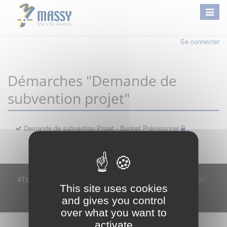
Se connecter
Démarches "Demande de
subvention projet"
Demande de subvention Projet - Budget Prévisionnel
6Tzen ©2015 - Tous droits réservés
Mentions légales
CGU
This site uses cookies
Plan du site
FAQ
Contact
and gives you control
Ce service est proposé par
6Tzen
.
over what you want to
activate