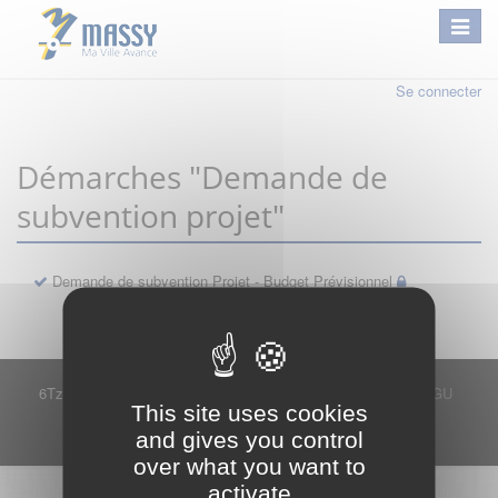
Se connecter
Démarches "Demande de
subvention projet"
Demande de subvention Projet - Budget Prévisionnel
6Tzen ©2015 - Tous droits réservés
Mentions légales
CGU
This site uses cookies
Plan du site
FAQ
Contact
and gives you control
Ce service est proposé par
6Tzen
.
over what you want to
activate