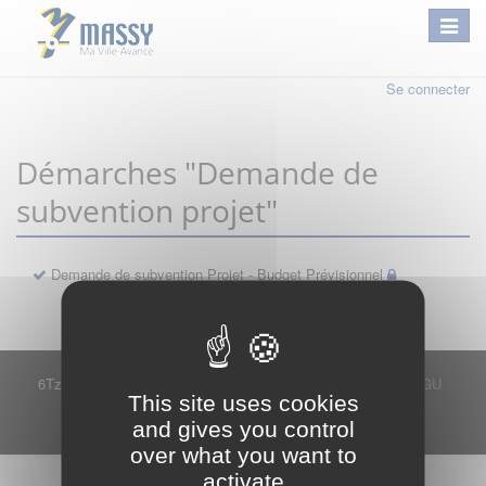
Se connecter
Démarches "Demande de
subvention projet"
Demande de subvention Projet - Budget Prévisionnel
6Tzen ©2015 - Tous droits réservés
Mentions légales
CGU
This site uses cookies
Plan du site
FAQ
Contact
and gives you control
Ce service est proposé par
6Tzen
.
over what you want to
activate