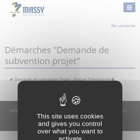
Se connecter
Démarches "Demande de
subvention projet"
Demande de subvention Projet - Budget Prévisionnel
6Tzen ©2015 - Tous droits réservés
Mentions légales
CGU
This site uses cookies
Plan du site
FAQ
Contact
and gives you control
Ce service est proposé par
6Tzen
.
over what you want to
activate