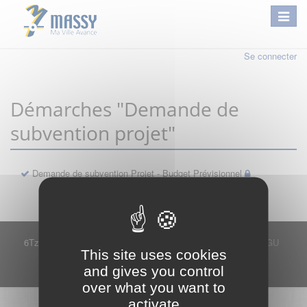
Se connecter
Démarches "Demande de
subvention projet"
Demande de subvention Projet - Budget Prévisionnel
6Tzen ©2015 - Tous droits réservés
Mentions légales
CGU
This site uses cookies
Plan du site
FAQ
Contact
and gives you control
Ce service est proposé par
6Tzen
.
over what you want to
activate