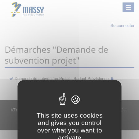
Se connecter
Démarches "Demande de
subvention projet"
Demande de subvention Projet - Budget Prévisionnel
6Tzen ©2015 - Tous droits réservés
Mentions légales
CGU
This site uses cookies
Plan du site
FAQ
Contact
and gives you control
Ce service est proposé par
6Tzen
.
over what you want to
activate