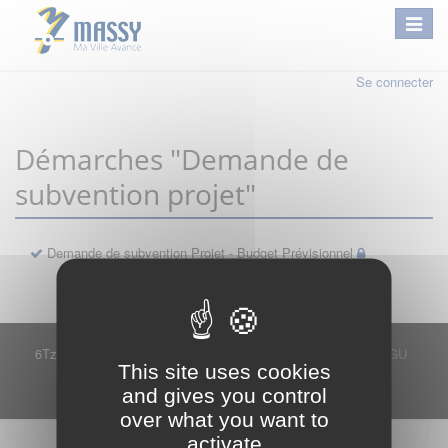
Se connecter
Démarches "Demande de
subvention projet"
Demande de subvention Projet - Budget Prévisionnel
6Tzen ©2015 - Tous droits réservés
Mentions légales
CGU
This site uses cookies
Plan du site
FAQ
Contact
and gives you control
Ce service est proposé par
6Tzen
.
over what you want to
activate