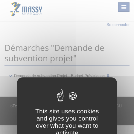
Se connecter
Démarches "Demande de
subvention projet"
Demande de subvention Projet - Budget Prévisionnel
6Tzen ©2015 - Tous droits réservés
Mentions légales
CGU
This site uses cookies
Plan du site
FAQ
Contact
and gives you control
Ce service est proposé par
6Tzen
.
over what you want to
activate