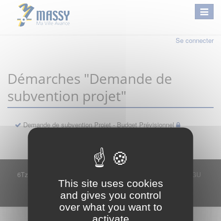
Se connecter
Démarches "Demande de
subvention projet"
Demande de subvention Projet - Budget Prévisionnel
6Tzen ©2015 - Tous droits réservés
Mentions légales
CGU
This site uses cookies
Plan du site
FAQ
Contact
and gives you control
Ce service est proposé par
6Tzen
.
over what you want to
activate