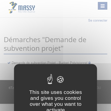
Se connecter
Démarches "Demande de
subvention projet"
Demande de subvention Projet - Budget Prévisionnel
6Tzen ©2015 - Tous droits réservés
Mentions légales
CGU
This site uses cookies
Plan du site
FAQ
Contact
and gives you control
Ce service est proposé par
6Tzen
.
over what you want to
activate