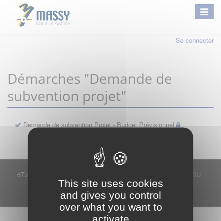
Se connecter
Démarches "Demande de
subvention projet"
Demande de subvention Projet - Budget Prévisionnel
6Tzen ©2015 - Tous droits réservés
Mentions légales
CGU
This site uses cookies
Plan du site
FAQ
Contact
and gives you control
Ce service est proposé par
6Tzen
.
over what you want to
activate