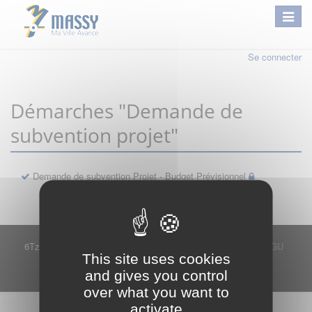
Se connecter
Démarches "Demande de
subvention projet"
Demande de subvention Projet - Budget Prévisionnel
6Tzen ©2015 - Tous droits réservés
Mentions légales
CGU
This site uses cookies
Plan du site
FAQ
Contact
and gives you control
Ce service est proposé par
6Tzen
.
over what you want to
activate