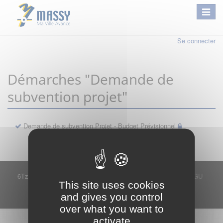
Se connecter
Démarches "Demande de
subvention projet"
Demande de subvention Projet - Budget Prévisionnel
6Tzen ©2015 - Tous droits réservés
Mentions légales
CGU
This site uses cookies
Plan du site
FAQ
Contact
and gives you control
Ce service est proposé par
6Tzen
.
over what you want to
activate