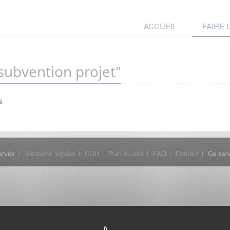
ACCUEIL
FAIRE
ubvention projet"
ervés
Mentions légales
CGU
Plan du site
FAQ
Contact
Ce serv