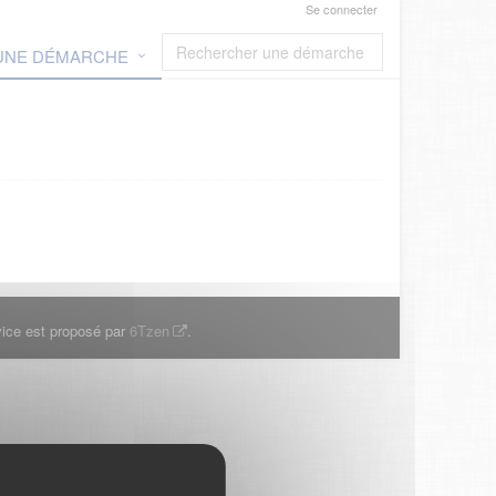
Se connecter
 UNE DÉMARCHE
ice est proposé par
6Tzen
.