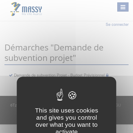
Se connecter
Démarches "Demande de
subvention projet"
Demande de subvention Projet - Budget Prévisionnel
6Tzen ©2015 - Tous droits réservés
Mentions légales
CGU
This site uses cookies
Plan du site
FAQ
Contact
and gives you control
Ce service est proposé par
6Tzen
.
over what you want to
activate