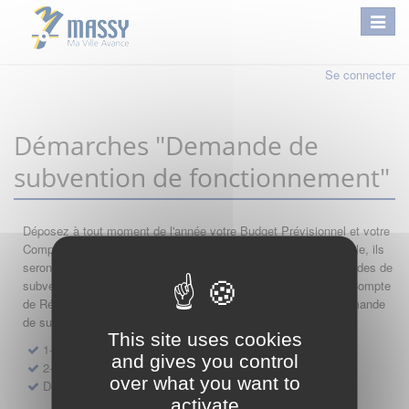
Se connecter
Démarches "Demande de
subvention de fonctionnement"
Déposez à tout moment de l'année votre Budget Prévisionnel et votre
Compte de Résultat : si leur année comptable est encore valable, ils
seront automatiquement réutilisés lors de vos nouvelles demandes de
subvention. Par conséquent merci de saisir dans l'ordre votre Compte
de Résultat, votre Budget Prévisionnel, et de finir par votre demande
de subvention.
This site uses cookies
1- Dépôt de Compte de Résultat de Fonctionnement
and gives you control
2- Dépôt de Budget Prévisionnel de Fonctionnement
over what you want to
Demande de subvention de fonctionnement 2027
activate