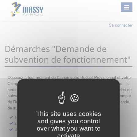
Se connecter
Démarches "Demande de
subvention de fonctionnement"
Déposez à tout moment de l'année votre Budget Prévisionnel et votre
Compte de Résultat : si leur année comptable est encore valable, ils
seront automatiquement réutilisés lors de vos nouvelles demandes de
subvention. Par conséquent merci de saisir dans l'ordre votre Compte
de Résultat, votre Budget Prévisionnel, et de finir par votre demande
de subvention.
This site uses cookies
1- Dépôt de Compte de Résultat de Fonctionnement
and gives you control
2- Dépôt de Budget Prévisionnel de Fonctionnement
over what you want to
Demande de subvention de fonctionnement 2027
activate