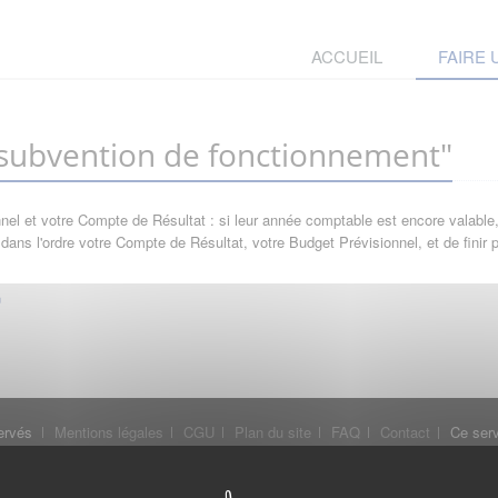
ACCUEIL
FAIRE
ubvention de fonctionnement"
l et votre Compte de Résultat : si leur année comptable est encore valable, 
ans l'ordre votre Compte de Résultat, votre Budget Prévisionnel, et de finir
ervés
Mentions légales
CGU
Plan du site
FAQ
Contact
Ce serv