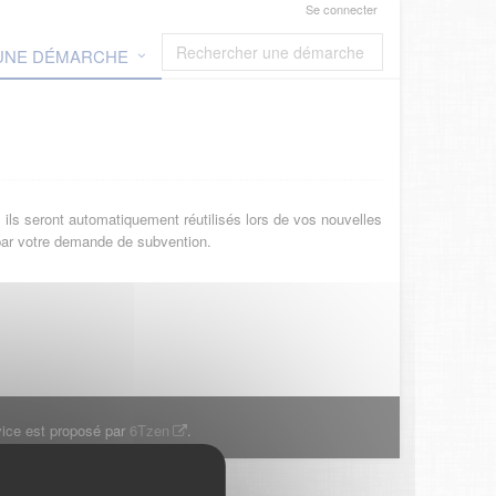
Se connecter
 UNE DÉMARCHE
ils seront automatiquement réutilisés lors de vos nouvelles
 par votre demande de subvention.
ice est proposé par
6Tzen
.