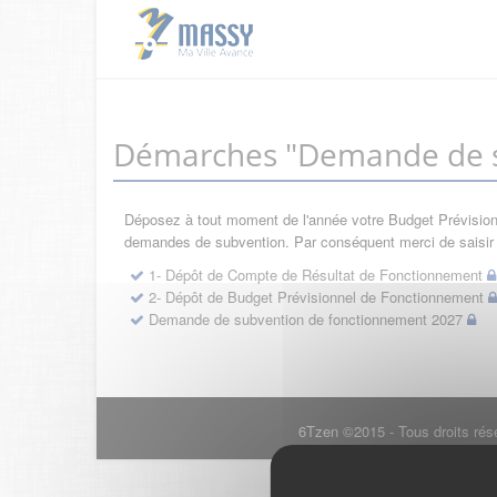
Démarches "Demande de s
Déposez à tout moment de l'année votre Budget Prévisionne
demandes de subvention. Par conséquent merci de saisir d
1- Dépôt de Compte de Résultat de Fonctionnement
2- Dépôt de Budget Prévisionnel de Fonctionnement
Demande de subvention de fonctionnement 2027
6Tzen ©2015 - Tous droits rés