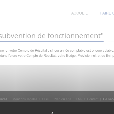
ACCUEIL
FAIRE
ubvention de fonctionnement"
l et votre Compte de Résultat : si leur année comptable est encore valable, 
ans l'ordre votre Compte de Résultat, votre Budget Prévisionnel, et de finir
ervés
Mentions légales
CGU
Plan du site
FAQ
Contact
Ce serv