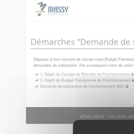
Démarches "Demande de s
Déposez à tout moment de l'année votre Budget Prévisionne
demandes de subvention. Par conséquent merci de saisir d
1- Dépôt de Compte de Résultat de Fonctionnement
2- Dépôt de Budget Prévisionnel de Fonctionnement
Demande de subvention de fonctionnement 2027
6Tzen ©2015 - Tous droits rés