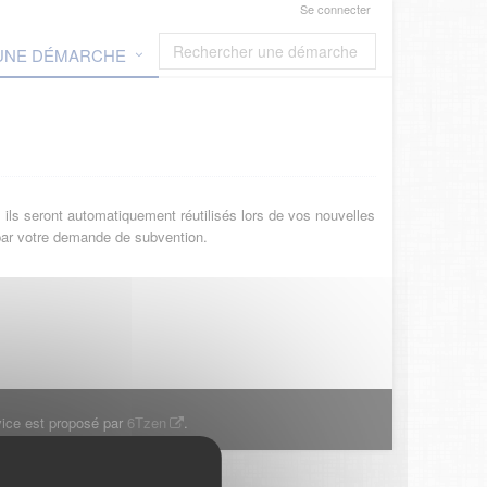
Se connecter
 UNE DÉMARCHE
ils seront automatiquement réutilisés lors de vos nouvelles
 par votre demande de subvention.
ice est proposé par
6Tzen
.