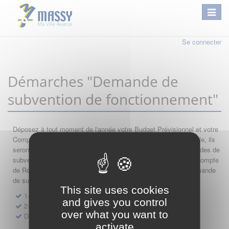
Se connecter
Démarches "Demande de
subvention de fonctionnement"
Déposez à tout moment de l'année votre Budget Prévisionnel et votre
Compte de Résultat : si leur année comptable est encore valable, ils
seront automatiquement réutilisés lors de vos nouvelles demandes de
subvention. Par conséquent merci de saisir dans l'ordre votre Compte
de Résultat, votre Budget Prévisionnel, et de finir par votre demande
de subvention.
This site uses cookies
1- Dépôt de Compte de Résultat de Fonctionnement
and gives you control
2- Dépôt de Budget Prévisionnel de Fonctionnement
over what you want to
Demande de subvention de fonctionnement 2027
activate