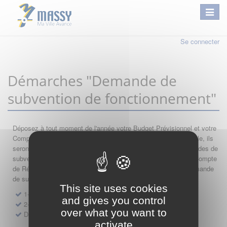
Se connecter
Démarches "Demande de
subvention de fonctionnement"
Déposez à tout moment de l'année votre Budget Prévisionnel et votre
Compte de Résultat : si leur année comptable est encore valable, ils
seront automatiquement réutilisés lors de vos nouvelles demandes de
subvention. Par conséquent merci de saisir dans l'ordre votre Compte
de Résultat, votre Budget Prévisionnel, et de finir par votre demande
de subvention.
This site uses cookies
1- Dépôt de Compte de Résultat de Fonctionnement
and gives you control
2- Dépôt de Budget Prévisionnel de Fonctionnement
over what you want to
Demande de subvention de fonctionnement 2027
activate