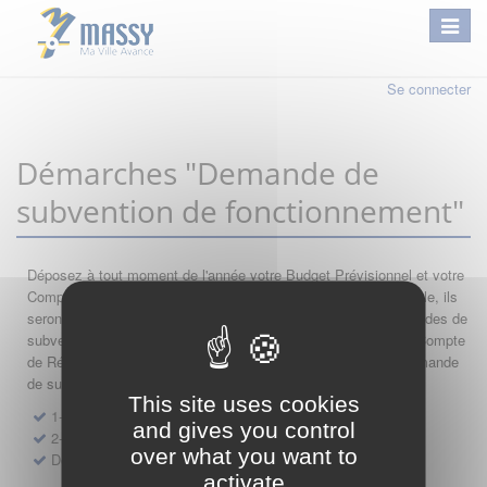
Se connecter
Démarches "Demande de
subvention de fonctionnement"
Déposez à tout moment de l'année votre Budget Prévisionnel et votre
Compte de Résultat : si leur année comptable est encore valable, ils
seront automatiquement réutilisés lors de vos nouvelles demandes de
subvention. Par conséquent merci de saisir dans l'ordre votre Compte
de Résultat, votre Budget Prévisionnel, et de finir par votre demande
de subvention.
This site uses cookies
1- Dépôt de Compte de Résultat de Fonctionnement
and gives you control
2- Dépôt de Budget Prévisionnel de Fonctionnement
over what you want to
Demande de subvention de fonctionnement 2027
activate